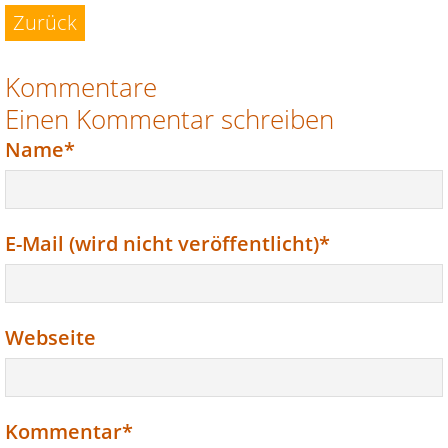
Zurück
Kommentare
Einen Kommentar schreiben
Pflichtfeld
Name
*
Pflichtfeld
E-Mail (wird nicht veröffentlicht)
*
Webseite
Pflichtfeld
Kommentar
*