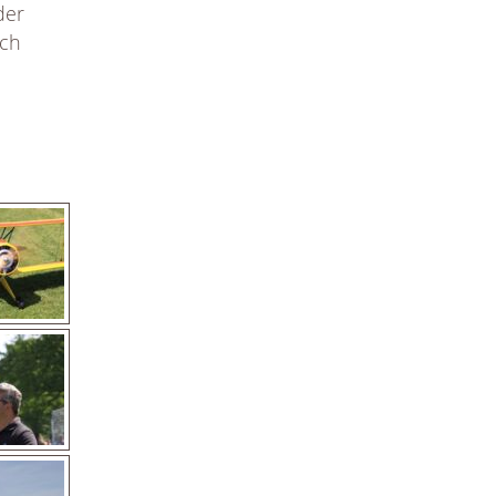
der
ich