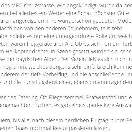
tag des MFC-Kreuzstrasse. Wie angekündigt, wurde da de
ern bei allerbestem Wetter eine Schau höchster Güte
 waren angereist, um ihre wunderschön gebauten Model
aschinen von den anderen Teilnehmern, teils sehr
bei spielte es nur eine untergeordnete Rolle um welc
eten waren Fluggeräte aller Art. Ob es sich nun um Turb
 Helikopter drehte, in Szene gesetzt wurden sie, sehr
se der bayrischen Alpen. Der Verein ließ es sich nicht
 Programm, welches übrigens sehr einfallsreich komme
anderem der tiefe Vorbeiflug und die anschließende L
 und die Kunstflugshow einer, ebenso manntragenden,
 war das Catering. Ob Fliegersemmel, Bratwürschtl und e
lbergemachten Kuchen, es gab eine superleckere Auswa
n, bis alle, nach diesem herrlichen Flugtag in ihre B
genen Tages nochmal Revue passieren lassen.