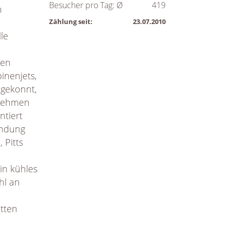
Besucher pro Tag: Ø
419
n
Zählung seit:
23.07.2010
le
hen
inenjets,
 gekonnt,
 nehmen
ntiert
andung
 Pitts
in kühles
hl an
etten