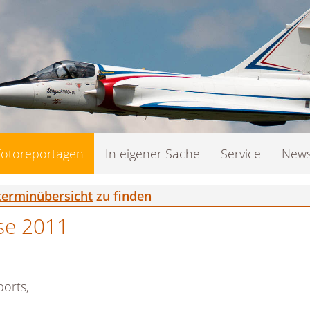
Fotoreportagen
In eigener Sache
Service
News
erminübersicht
zu finden
se 2011
orts,