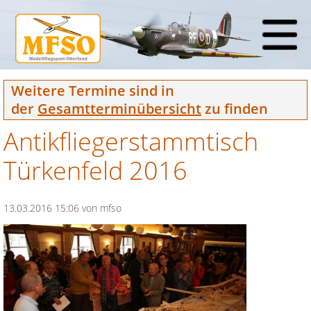
Weitere Termine sind in
der
Gesamtterminübersicht
zu finden
Antikfliegerstammtisch
Türkenfeld 2016
13.03.2016 15:06
von mfso