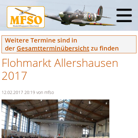
Weitere Termine sind in
der
Gesamtterminübersicht
zu finden
Flohmarkt Allershausen
2017
12.02.2017 20:19
von mfso