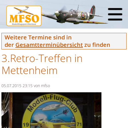
Weitere Termine sind in
der
Gesamtterminübersicht
zu finden
3.Retro-Treffen in
Mettenheim
05.07.2015 23:15
von mfso