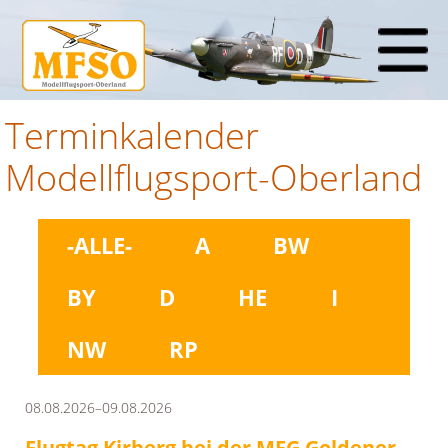
Terminkalender
Modellflugsport-Oberland
-ALLE-
A
BW
BY
D
HE
I
NW
RP
08.08.2026–09.08.2026
Flugtag Kirberg bei der MFG Goldener