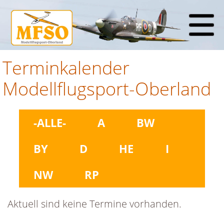
Terminkalender
Modellflugsport-Oberland
-ALLE-
A
BW
BY
D
HE
I
NW
RP
Aktuell sind keine Termine vorhanden.