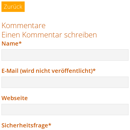
Zurück
Kommentare
Einen Kommentar schreiben
Pflichtfeld
Name
*
Pflichtfeld
E-Mail (wird nicht veröffentlicht)
*
Webseite
Pflichtfeld
Sicherheitsfrage
*