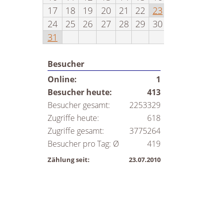
17
18
19
20
21
22
23
24
25
26
27
28
29
30
31
Besucher
Online:
1
Besucher heute:
413
Besucher gesamt:
2253329
Zugriffe heute:
618
Zugriffe gesamt:
3775264
Besucher pro Tag: Ø
419
Zählung seit:
23.07.2010