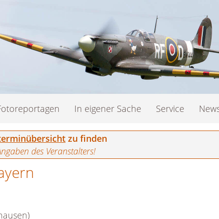
Fotoreportagen
In eigener Sache
Service
News
erminübersicht
zu finden
Angaben des Veranstalters!
ayern
hausen)