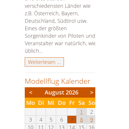
verschiedensten Länder wie
z.B. Österreich, Bayern,
Deutschland, Südtirol usw.
Eines der größten
Sorgenkinder von Piloten und
Veranstalter war natürlich, wie
üblich...
Chiemsee-
Weiterlesen …
Airshow
2024
Modellflug Kalender
<
August 2026
>
ntag
enstag
ttwoch
nnerstag
eitag
mstag
nntag
Mo
Di
Mi
Do
Fr
Sa
So
1
2
3
4
5
6
7
8
9
10
11
12
13
14
15
16