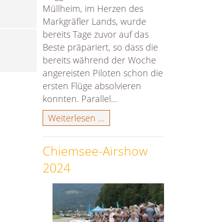
Müllheim, im Herzen des
Markgräfler Lands, wurde
bereits Tage zuvor auf das
Beste präpariert, so dass die
bereits während der Woche
angereisten Piloten schon die
ersten Flüge absolvieren
konnten. Parallel...
50Jahre
Weiterlesen …
MFM
Müllheim
Chiemsee-Airshow
/
2024
25
Jahre
JetCat
–
der