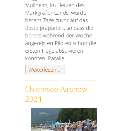
Müllheim, im Herzen des
Markgräfler Lands, wurde
bereits Tage zuvor auf das
Beste präpariert, so dass die
bereits während der Woche
angereisten Piloten schon die
ersten Flüge absolvieren
konnten. Parallel...
50Jahre
Weiterlesen …
MFM
Müllheim
Chiemsee-Airshow
/
2024
25
Jahre
JetCat
–
der