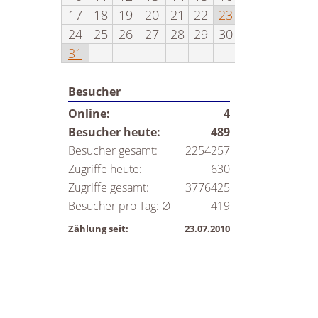
17
18
19
20
21
22
23
24
25
26
27
28
29
30
31
Besucher
Online:
4
Besucher heute:
489
Besucher gesamt:
2254257
Zugriffe heute:
630
Zugriffe gesamt:
3776425
Besucher pro Tag: Ø
419
Zählung seit:
23.07.2010