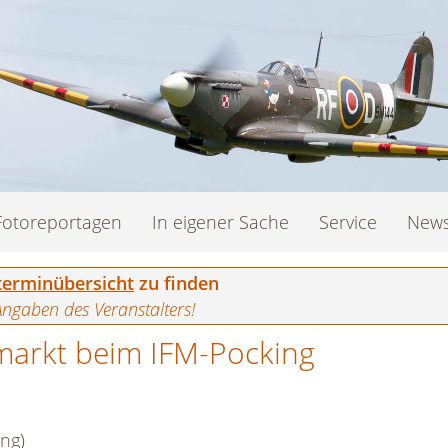
Fotoreportagen
In eigener Sache
Service
News
erminübersicht
zu finden
Angaben des Veranstalters!
markt beim IFM-Pocking
ng)