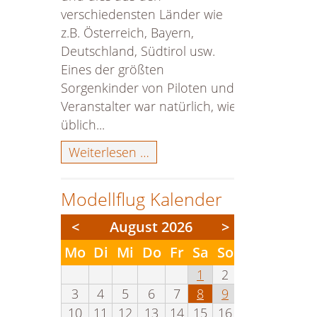
verschiedensten Länder wie
z.B. Österreich, Bayern,
Deutschland, Südtirol usw.
Eines der größten
Sorgenkinder von Piloten und
Veranstalter war natürlich, wie
üblich...
Chiemsee-
Weiterlesen …
Airshow
2024
Modellflug Kalender
<
August 2026
>
ntag
enstag
ttwoch
nnerstag
eitag
mstag
nntag
Mo
Di
Mi
Do
Fr
Sa
So
1
2
3
4
5
6
7
8
9
10
11
12
13
14
15
16