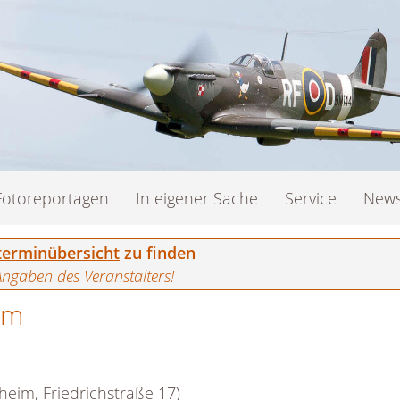
Fotoreportagen
In eigener Sache
Service
News
erminübersicht
zu finden
Angaben des Veranstalters!
im
heim, Friedrichstraße 17)