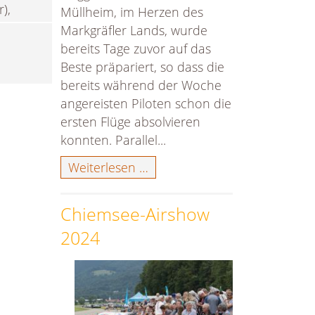
),
Müllheim, im Herzen des
Markgräfler Lands, wurde
bereits Tage zuvor auf das
Beste präpariert, so dass die
bereits während der Woche
angereisten Piloten schon die
ersten Flüge absolvieren
konnten. Parallel...
50Jahre
Weiterlesen …
MFM
Müllheim
Chiemsee-Airshow
/
2024
25
Jahre
JetCat
–
der