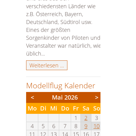
verschiedensten Länder wie
z.B. Österreich, Bayern,
Deutschland, Südtirol usw.
Eines der größten
Sorgenkinder von Piloten und
Veranstalter war natürlich, wie
üblich...
Chiemsee-
Weiterlesen …
Airshow
2024
Modellflug Kalender
<
Mai 2026
>
ntag
enstag
ttwoch
nnerstag
eitag
mstag
nntag
Mo
Di
Mi
Do
Fr
Sa
So
1
2
3
4
5
6
7
8
9
10
11
12
13
14
15
16
17