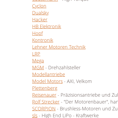
Cyclon
Dualsky
Hacker
HB Elektronik
Hopf
Kontronik
Lehner Motoren Technik
LRP
Mega
MGM
- Drehzahlsteller
Modellantriebe
Model Motors
- AXI, Velkom
Plettenberg
Reisenauer
- Präzisionsantriebe und Z
Rolf Strecker
- "Der Motorenbauer", han
SCORPION
- Brushless-Motoren und Z
sls
- High End LiPo - Kraftwerke