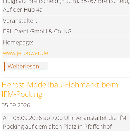
Flugplatz Breitscheid (EDGB), 35767 Breitscheid,
Auf der Hub 4a
Veranstalter:
ERL Event GmbH & Co. KG
Homepage:
www.jetpower.de
JetPower
Weiterlesen …
2026
in
Herbst-Modellbau-Flohmarkt beim
Breitscheid
IFM-Pocking
05.09.2026
Am 05.09.2026 ab 7.00 Uhr veranstaltet die IfM
Pocking auf dem alten Platz in Pfaffenhof