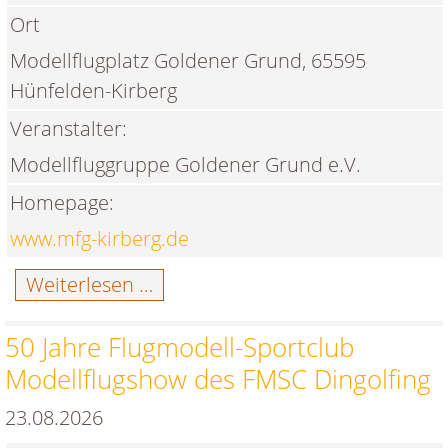
Ort
Modellflugplatz Goldener Grund, 65595
Hünfelden-Kirberg
Veranstalter:
Modellfluggruppe Goldener Grund e.V.
Homepage:
www.mfg-kirberg.de
Flugtag
Weiterlesen …
Kirberg
bei
50 Jahre Flugmodell-Sportclub
der
Modellflugshow des FMSC Dingolfing
MFG
Goldener
23.08.2026
Grund