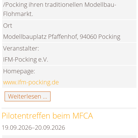
/Pocking ihren traditionellen Modellbau-
Flohmarkt.
Ort
Modellbauplatz Pfaffenhof, 94060 Pocking
Veranstalter:
IFM-Pocking e.V.
Homepage:
www.ifm-pocking.de
Herbst-
Weiterlesen …
Modellbau-
Flohmarkt
Pilotentreffen beim MFCA
beim
19.09.2026–20.09.2026
IFM-
Pocking