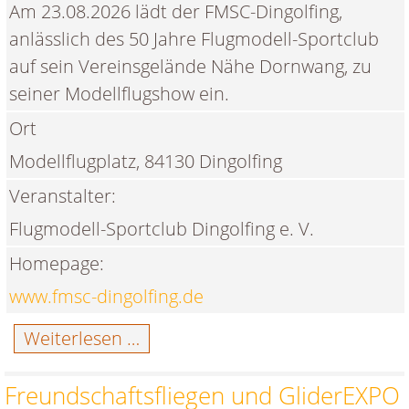
Am 23.08.2026 lädt der FMSC-Dingolfing,
anlässlich des 50 Jahre Flugmodell-Sportclub
auf sein Vereinsgelände Nähe Dornwang, zu
seiner Modellflugshow ein.
Ort
Modellflugplatz, 84130 Dingolfing
Veranstalter:
Flugmodell-Sportclub Dingolfing e. V.
Homepage:
www.fmsc-dingolfing.de
50
Weiterlesen …
Jahre
Flugmodell-
Freundschaftsfliegen und GliderEXPO
Sportclub